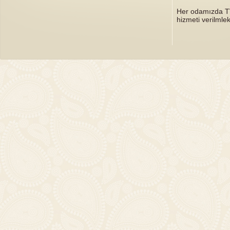
Her odamızda TV
hizmeti verilmlek